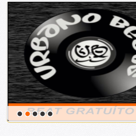
2
/
5