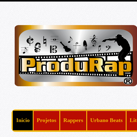
Inicio
Projetos
Rappers
Urbano Beats
Li